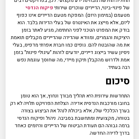
החוליה החלשה מבחינת ידע מקצועי. לכן, בפרויקטים רבים
של פינוי-בינוי, הדיירים שוכרים שירותי
פיקוח הנדסי
מטעמם (במימון היזם). המפקח מטעם הדיירים אינו כפוף
ליזם, אלא מייצג את האינטרס של בעלי הדירות בלבד. הוא
בודק את המפרט הטכני לפני החתימה, מגיע לאתר בזמן
היציקות והגמרים, ומוודא שהדירה שהדיירים מקבלים תואמת
את מה שהובטח להם. גופים כמו חברת אפרתי מדפיס, בעלי
ניסיון עשיר בייצוג דיירים, יודעים לזהות "עיגולי פינות" בזמן
אמת ולדרוש מהקבלן תיקון מיידי, מה שחוסך עוגמת נפש
רבה בעתיד.
סיכום
התחדשות עירונית היא תהליך מבורך ונחוץ, אך הוא טומן
בחובו מורכבות הנדסית אדירה. הצלחת הפרויקט תלויה לא רק
בערך הכלכלי שלו, אלא ביכולת לנהל את הביצוע בצורה
בטוחה, מקצועית ומתחשבת בסביבה. ניהול ופיקוח הנדסי
ברמה גבוהה הם תעודת הביטוח של הדיירים והיזמים כאחד
בדרך לדירה החדשה.