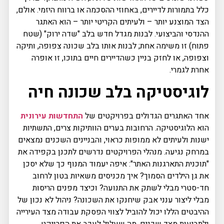
כלל בתמורות לדיירים, באחוזי ההסכמה או ברווח היזמי. אולם,
הצד המוצנע יותר – ולעיתים הקריטי יותר – הוא האתגר
ההנדסי והביצועי. לבנות מגדל חדש בלב "שדה ירוק" (שטח
פתוח) זו משימה אחת; לבנות אותו בלב שכונה צפופה, ותיקה
וצפופה, או לחזק בניין כשהדיירים חיים בתוכו, זו אופרה
אחרת לגמרי.
לוגיסטיקה בלב שכונה חיה
אחד האתגרים הגדולים בפרויקטים של
התחדשות עירונית
הוא הלוגיסטיקה. הרחובות בערים הוותיקות צרים, התשתיות
ישנות ולעיתים לא ממופות כראוי, והבניינים השכנים נמצאים
במרחק נגיעה. מנהלי הפרויקטים נדרשים לתכנן בקפידה את
"תוכנית התארגנות האתר": איפה יעמוד המנוף כך שלא יסכן
את גן הילדים הסמוך? איך מכניסים משאיות בטון לרחוב
חד-סטרי מבלי לשתק את התנועה? וכיצד מפנים הריסות
מבלי ליצור ענני אבק שיחנקו את השכונה? ניהול לא נכון של
ההיבטים הללו יכול להוביל לצווי הפסקת עבודה מצד העירייה