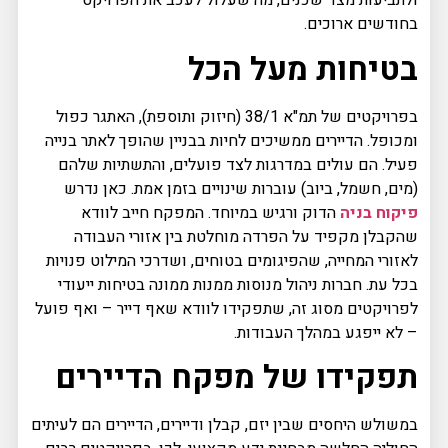
ולתביעות מצד שכנים, מה שעלול לעכב את הפרויקט
בחודשים ארוכים.
בטיחות מעל הכל
בפרויקטים של תמ"א 38/1 (חיזוק ותוספת), האתגר כפול
ומכופל. הדיירים ממשיכים לחיות בבניין שהופך לאתר בנייה
פעיל. הם עולים במדרגות לצד פועלים, והתשתיות שלהם
(מים, חשמל, ביוב) עוברות שינויים בזמן אמת. כאן נדרש
פיקוח בניה
הדוק ורגיש במיוחד. המפקח חייב לוודא
שהקבלן מקפיד על הפרדה מוחלטת בין אזורי העבודה
לאזורי המחייה, שהפיגומים בטוחים, ושדרכי המילוט פנויות
בכל עת. חברות ניהול מנוסות ממנות ממונה בטיחות ייעודי
לפרויקטים מסוג זה, שתפקידו לוודא שאף דייר – ואף פועל
– לא ייפגע במהלך העבודות.
תפקידו של מפקח הדיירים
במשולש היחסים שבין יזם, קבלן ודיירים, הדיירים הם לעיתים