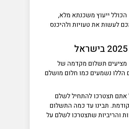
מחברת MY House הכולל ייעוץ משכנתא מלא,
כם לעשות את טעויות ולהיכנס
ם מציעים תשלום מקדמה של
יתרה כעבור 3-5 שנים. לכולנו התנאים הללו נשמעים כמו חלום מושלם
נים כמו שהוא הבטיח? אבל אתם תצטרכו להתחיל לשלם
קודמת. תבינו עד כמה התשלום
ות והריביות שתצטרכו לשלם על