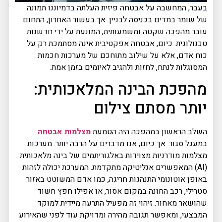
בעבר, המחשבה על אבטחה פיזית העלתה בדמיוננו תמונה
של שומר במדים בכניסה לבניין. אך בעשור האחרון, התחום
עובר מהפכה שקטה ומשמעותית, המונעת על ידי חדשנות
טכנולוגית. כיום, אבטחה אפקטיבית אינה מסתמכת רק על
כוח אדם, אלא על שילוב מתוחכם של מערכות חכמות
המסוגלות לנתח, לחזות ולהגיב לאיומים בזמן אמת.
מהפכת הבינה המלאכותית:
יותר מסתם צילום
השלב הראשון במהפכה היה הטמעת
מצלמות אבטחה
במעגל סגור. אך כיום, אנו מדברים על הרבה יותר. מערכות
מצלמות מודרניות מצוידות באלגוריתמים של בינה מלאכותית
(AI) המאפשרים אנליטיקה מתקדמת. המערכת יכולה לזהות
באופן אוטונומי התנהגות חריגה, כמו אדם המשוטט באזור
סטרילי, רכב החונה במקום אסור, או אפילו חפץ חשוד
שהושאר מאחור. זיהוי זה מפעיל התרעה מיידית למוקד
המבצעי, ומאפשר תגובה מהירה ומדויקת עוד לפני שהאירוע