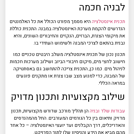
לבניה חכמה
תכנית אינסטלציה
היא מסמך מפורט הכולל את כל האלמנטים
הנדרשים להקמת מערכת האינסטלציה במבנה. התכנית כוללת
את מיקומי הצנרת, הברזים, הנקזים והחיבורים השונים, והיא
נבנית בהתאם לצרכי המבנה ולשימוש העתידי בו.
תכנון נכון של תכנית אינסטלציה משלב היבטים טכניים כמו
חישוב לחצי מים, מיקום חיבורי הביוב ושילוב מערכות חכמות
לניהול מים. כמו כן, התכנית צריכה להתחשב גם באסתטיקה
של המבנה, כדי למנוע מצב שבו צנרת או מתקנים פוגעים
במראה הכללי.
שילוב מקצועיות ותכנון מדויק
עבודות שלד ובניה
הן תהליך מורכב שדורש מקצועיות, תכנון
מדויק ותיאום בין כל הגורמים המעורבים. החל מהמהנדסים
והאדריכלים, דרך הקבלנים ועד יועצי האינסטלציה – כל אחד
מהם מביא את הידע והניסיון שלו לתוך הפרויקט.