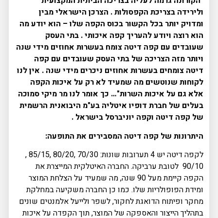
"הקורונה גרמה לעליה בצריכה הביתית המקצועית
ולירידה בצריכת הקפסולות . הצרכן הישראלי מבין
ומדויק יותר בכל הקשור בכוס הקפה שלו – הוא יודע מה
הוא רוצה ויודע להעריך קפה איכותי . בתי העסק
שעובדים עם קפה דיטה צומח בעשרות אחוזים מידי שנה
ויותר מזה הצריכה של בתי העסק שעובדים עם קפה
דיטה צומחים בעשרות אחוזים ניכרים מידי שנה . אין לנו
לקוחות שנוטשים מה שמעיד לא רק על איכות הקפה
אלא גם על איכות השרות"… כך אומר לנו מר מיקי סמוכה
בעלים של חברת דופיו איטליה בע"מ היבואנית הרשמית
של קפה דיטה וקפה יוניברסל בישראל .
היתרונות של קפה דיטה המסבירים את התופעה:
לקפה דיטה יש 4 תערובות שונות: 70/30 ,80/20 ,85/15 ,
90/10 לטובת ערביקה. החברה האיטלקית המייצרת את
הקפה קיימת מעל 90 שנה, מה שמעיד על הצלחת המוצר
ומידת הפופולריות שלו. כמו כן החברה משקיעה במחלקת
מחקר ופיתוח הדואגת לחקור, לשפר ולייעל אלמנטים שונים
בתהליך הייצור והאספקה של המוצר, תוך הקפדה על איכות