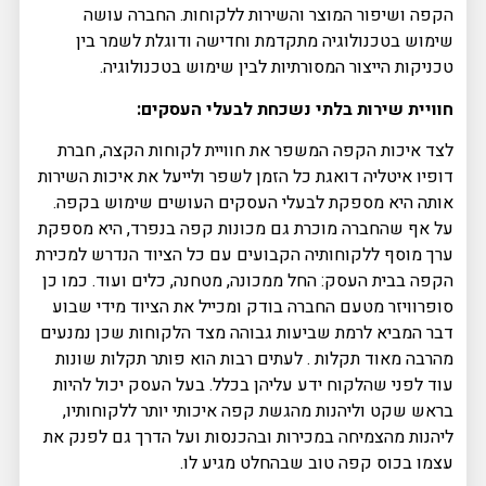
הקפה ושיפור המוצר והשירות ללקוחות. החברה עושה
שימוש בטכנולוגיה מתקדמת וחדישה ודוגלת לשמר בין
טכניקות הייצור המסורתיות לבין שימוש בטכנולוגיה.
חוויית שירות בלתי נשכחת לבעלי העסקים:
לצד איכות הקפה המשפר את חוויית לקוחות הקצה, חברת
דופיו איטליה דואגת כל הזמן לשפר ולייעל את איכות השירות
אותה היא מספקת לבעלי העסקים העושים שימוש בקפה.
על אף שהחברה מוכרת גם מכונות קפה בנפרד, היא מספקת
ערך מוסף ללקוחותיה הקבועים עם כל הציוד הנדרש למכירת
הקפה בבית העסק: החל ממכונה, מטחנה, כלים ועוד. כמו כן
סופרוויזר מטעם החברה בודק ומכייל את הציוד מידי שבוע
דבר המביא לרמת שביעות גבוהה מצד הלקוחות שכן נמנעים
מהרבה מאוד תקלות . לעתים רבות הוא פותר תקלות שונות
עוד לפני שהלקוח ידע עליהן בכלל. בעל העסק יכול להיות
בראש שקט וליהנות מהגשת קפה איכותי יותר ללקוחותיו,
ליהנות מהצמיחה במכירות ובהכנסות ועל הדרך גם לפנק את
עצמו בכוס קפה טוב שבהחלט מגיע לו.