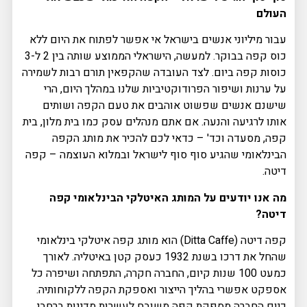
העולם
עבור מיליוני אנשים בישראל אי אפשר לפתוח את היום ללא
כוס קפה בבוקר. למעשה, הישראלי הממוצע שותה בין 2 ל-3
כוסות קפה ביום. לצד העובדה שהקפאין תורם רבות לשמירה
על ערנות ושיפור הפרודוקטיביות שלנו במהלך היום, הרי
שישנם אנשים שפשוט אוהבים את טעם הקפה ושותים
אותו לרגיעה והנעה. אם אתם מנהלים עסק כמו בית מלון, בית
קפה, מסעדה וכד' – כדאי לכם להכיר את מותג הקפה
הבינלאומי שהגיע סוף סוף לישראל ובמלוא העוצמה – קפה
דיטה.
מה אנו יודעים על המותג האיטלקי הבינלאומי קפה
דיטה?
קפה דיטה (Ditta Caffe) הוא מותג קפה איטלקי בינלאומי
שהחל את דרכו בשנת 1932 כעסק קטן באיטליה. לאורך
כמעט 100 שנות קיום, החברה חקרה, התפתחה ושיפרה כל
אספקט אפשרי בהליך הייצור ואספקת הקפה ללקוחותיה.
כיום החברה מספקת קפה משובח לעשרות מדינות ברחבי