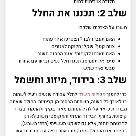
חלודה או ריחות לחות.
שלב 2: תכננו את החלל
חשבו על הצרכים שלכם:
האם תעבדו לבד? תצטרכו אזור פתוח.
צוות קטן? שקלו חלוקה לאזורים.
האם תארחו לקוחות? אזור המתנה חשוב.
טיפ:
אל תעמיסו. תכננו חלל נעים ונגיש עם אוורור
טבעי ואור שמש.
שלב 3: בידוד, מיזוג וחשמל
כדי להפוך
מכולות משרד
לחלל עבודה שנעים ויעיל לשהות
בו לאורך כל השנה, תשתיות הבסיס הן קריטיות. מכולה שאינה
מבודדת כראוי עלולה להתחמם מאוד בקיץ ולהתקרר בצורה
קיצונית בחורף. הבידוד התרמי והאקוסטי חשוב לא רק
להבטחת נוחות, אלא גם לשקט תעשייתי (תרתי משמע),
במיוחד אם המכולה ממוקמת באתר בנייה או בסביבת רעש.