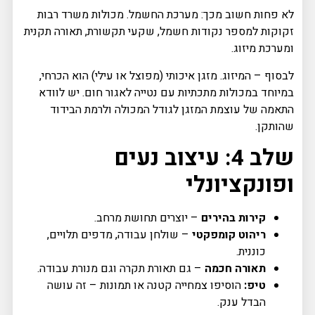
לא פחות חשוב מכך: מערכת החשמל. מכולות משרד רבות
זקוקות למספר נקודות חשמל, שקעי תקשורת, תאורה תקנית
ומערכת מיזוג.
לבסוף – המיזוג. מזגן איכותי (מפוצל או עילי) הוא הכרחי,
במיוחד במכולות מתכתיות עם נטייה לאגור חום. יש לוודא
התאמה של עוצמת המזגן לגודל המכולה ולרמת הבידוד
שהותקן.
שלב 4: עיצוב נעים
ופונקציונלי
קירות בהירים
– יוצרים תחושת מרחב.
ריהוט קומפקטי
– שולחן עבודה, מדפים תלויים,
כוננית.
תאורה חכמה
– גם תאורת תקרה וגם מנורת עבודה.
טיפ:
הוסיפו צמחייה קטנה או תמונות – זה עושה
הבדל ענק.