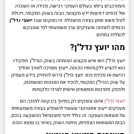
והמורכבים ביותר בעולם העסקי. רכישה, מכירה או השכרה
של נכסים דורשות ידע מקצועי, הבנה בשוק המקומי, ויכולת
לנהל משא ומתן בצורה מושכלת. זה המקום שבו
יועצי נדל"ן
נכנסים לתמונה ומעניקים ערך משמעותי למי שמבקש
להצליח בתחום.
מהו יועץ נדל"ן?
יועץ נדל"ן הוא איש מקצוע המומחה בשוק הנדל"ן. תפקידו
הוא להציע ללקוחותיו הכוונה, ייעוץ ותמיכה לאורך תהליך
רכישת או מכירת נכס. יועץ נדל"ן נדרש להחזיק בידע מעמיק
על שוק הנדל"ן המקומי, להכיר את המגמות המשתנות,
ולספק פתרונות מותאמים אישית לצרכי הלקוחות.
יועצי נדל"ן
אינם עוסקים רק בתיווך בין קונה למוכר; הם
מעניקים ייעוץ אסטרטגי שעשוי להשפיע בצורה משמעותית
על תוצאות העסקה. זה כולל זיהוי פוטנציאל ההשקעה בנכס,
הבנת התשואות הצפויות, וניתוח השוק באזור בו נמצא הנכס.