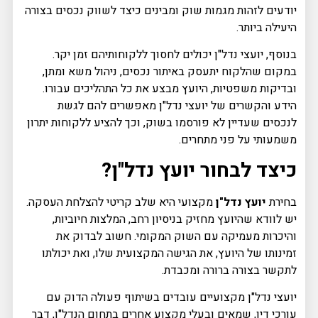
יודעים לזהות מגמות שוק ומבינים כיצד לשווק נכסים בצורה
היעילה ביותר.
בנוסף, יועצי נדל"ן יכולים לחסוך ללקוחותיהם זמן יקר.
במקום שהלקוח יתעסק באיתור נכסים, ניהול משא ומתן,
ובדיקות משפטיות, היועץ מבצע את כל התהליכים עבורו.
הידע והקשרים של יועצי נדל"ן מאפשרים להם לגשת
לנכסים שעדיין לא פורסמו בשוק, וכך להציע ללקוחות יתרון
משמעותי על פני מתחרים.
כיצד לבחור יועץ נדל"ן?
בחירת
יועץ נדל"ן
מקצועי היא שלב קריטי להצלחת העסקה.
יש לוודא שהיועץ מחזיק בניסיון רחב, המלצות חיוביות,
והיכרות מעמיקה עם השוק המקומי. חשוב לבדוק את
זמינותו של היועץ, את הגישה המקצועית שלו, ואת יכולתו
לתקשר בצורה ברורה ומכבדת.
יועצי נדל"ן מקצועיים עובדים בשיתוף פעולה הדוק עם
עורכי דין, שמאים ובעלי מקצוע אחרים בתחום הנדל"ן, דבר