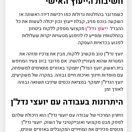
חשיבות הייעוץ האישי
כשמדובר בהחלטות גדולות כמו רכישת דירה ראשונה או
השקעה בנכס מניב, קבלת ייעוץ נכון יכולה לעשות את כל
ההבדל.
ייעוץ נדל"ן
מקצועי מספק ללקוח ביטחון
בהחלטותיו ומסייע לו להימנע מטעויות יקרות שעלולות
לפגוע בכדאיות העסקה.
יועץ נדל"ן טוב מקשיב ללקוח, מבין את צרכיו ומזהה את
המטרות שהוא מעוניין להשיג. אם מדובר בזוג צעיר המחפש
בית ראשון, יועץ הנדל"ן יתמקד באזורים מתאימים למשפחה,
עם מוסדות חינוך ואיכות חיים גבוהה. במקרה של משקיעים,
יועץ הנדל"ן יתמקד במציאת נכסים שיניבו תשואה גבוהה
לאורך זמן.
היתרונות בעבודה עם יועצי נדל"ן
היתרון המרכזי של עבודה עם יועצי נדל"ן הוא היכולת שלהם
לספק מבט מקצועי ואובייקטיבי על השוק. יועצי נדל"ן
מנוסים מכירים את המחירים המקובלים באזורים שונים,