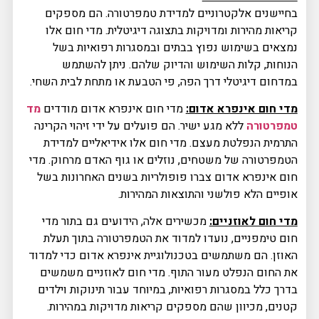
בחיישנים אלקטרוניים למדידת טמפרטורה. הם מספקים
קריאות מהירות ומדויקות בתצוגה דיגיטלית. מדי חום אלו
נמצאים בשימוש נפוץ בבתים ובמסגרות רפואיות בשל
הנוחות, קלות השימוש והדיוק שלהם. ניתן להשתמש
במדחום דיגיטלי דרך הפה, פי הטבעת או מתחת לבית השחי.
מדי חום אינפרא אדום:
מדי חום אינפרא אדום מודדים
מד
טמפרטורה
ללא מגע ישיר. הם פועלים על ידי זיהוי הקרינה
התרמית הנפלטת מעצם. מדי חום אלו אידיאליים למדידת
הטמפרטורה של משטחים, נוזלים או גוף האדם מרחוק. מדי
חום אינפרא אדום צברו פופולריות בשנים האחרונות בשל
אופיים הלא פולשני והתוצאות המהירות.
מדי חום לאוזניים:
מכשירים אלה, הידועים גם בתור מדי
חום טימפניים, נועדו למדוד את הטמפרטורה בתוך תעלת
האוזן. הם משתמשים בטכנולוגיית אינפרא אדום כדי למדוד
את החום הנפלט מעור התוף. מדי חום לאוזניים משמשים
בדרך כלל במסגרות רפואיות, במיוחד עבור תינוקות וילדים
קטנים, מכיוון שהם מספקים קריאות מדויקות במהירות.